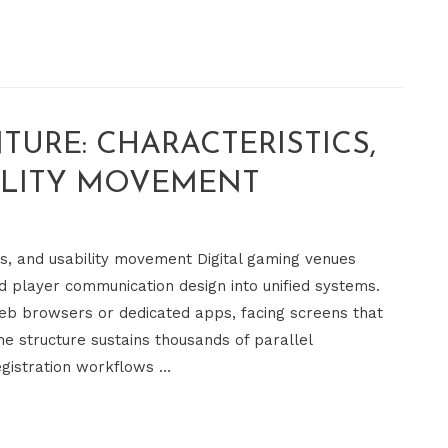
URE: CHARACTERISTICS,
ILITY MOVEMENT
res, and usability movement Digital gaming venues
nd player communication design into unified systems.
eb browsers or dedicated apps, facing screens that
he structure sustains thousands of parallel
egistration workflows …