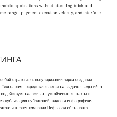
obile applications without attending brick-and-
ame range, payment execution velocity, and interface
ТИНГА
 собой стратегию к популяризации через создание
 Технология сосредотачивается на выдаче сведений, а
н содействует налаживать устойчивые контакты с
рез публикацию публикаций, видео и инфографики.
сякого интернет компании Цифровая обстановка