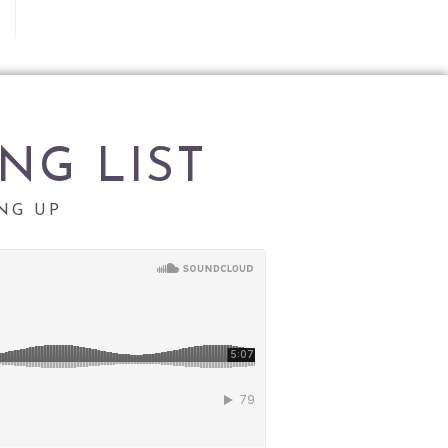
NG LIST
NG UP