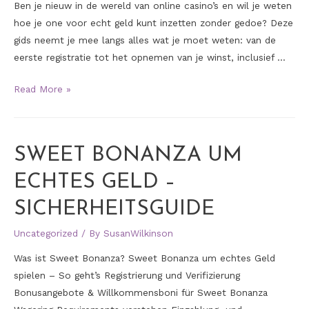
Ben je nieuw in de wereld van online casino’s en wil je weten
hoe je one voor echt geld kunt inzetten zonder gedoe? Deze
gids neemt je mee langs alles wat je moet weten: van de
eerste registratie tot het opnemen van je winst, inclusief …
Read More »
SWEET BONANZA UM
ECHTES GELD –
SICHERHEITSGUIDE
Uncategorized
/ By
SusanWilkinson
Was ist Sweet Bonanza? Sweet Bonanza um echtes Geld
spielen – So geht’s Registrierung und Verifizierung
Bonusangebote & Willkommensboni für Sweet Bonanza