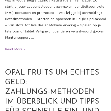
Wat is Wolfy België Casino? Registratie en verificatie: Zo
start je jouw account Account aanmaken Identiteitscontrole
(KYC) Bonussen en promoties – Wat krijg je bij aanmelding?
Betaalmethoden – Storten en opnemen in België Spelaanbod
– Van slots tot live dealer Mobiele ervaring – Spelen op je
telefoon of tablet Veiligheid, licentie en verantwoord gokken
Klantensupport …
Read More »
OPAL FRUITS UM ECHTES
GELD:
ZAHLUNGS‑METHODEN
IM ÜBERBLICK UND TIPPS