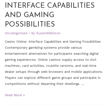
INTERFACE CAPABILITIES
AND GAMING
POSSIBILITIES
Uncategorized
/ By
SusanWilkinson
Casino Online: Interface Capabilities and Gaming Possibilities
Contemporary gambling systems provide various
entertainment alternatives for participants searching digital
gaming experiences. Online casinos supply access to slot
machines, card activities, roulette versions, and real-time
dealer setups through web browsers and mobile applications.
Players can explore different game groups and participate in
competitions without departing their dwellings. …
Read More »