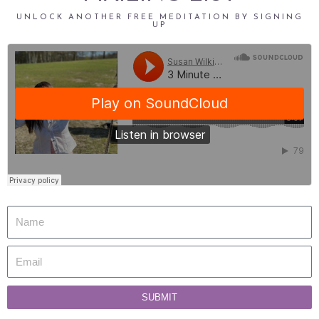
UNLOCK ANOTHER FREE MEDITATION BY SIGNING
UP
SUBMIT