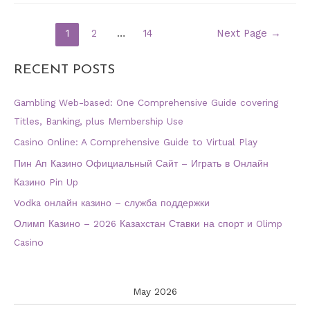
1
2
…
14
Next Page
→
RECENT POSTS
Gambling Web-based: One Comprehensive Guide covering
Titles, Banking, plus Membership Use
Casino Online: A Comprehensive Guide to Virtual Play
Пин Ап Казино Официальный Сайт – Играть в Онлайн
Казино Pin Up
Vodka онлайн казино – служба поддержки
Олимп Казино – 2026 Казахстан Ставки на спорт и Olimp
Casino
May 2026