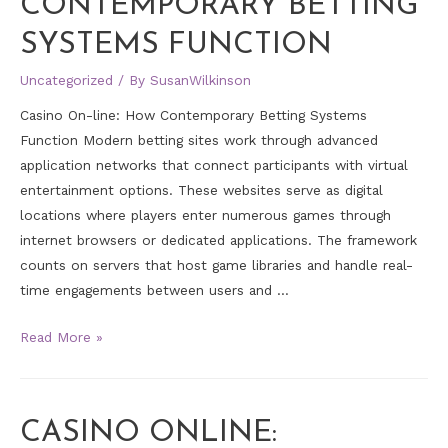
CONTEMPORARY BETTING
SYSTEMS FUNCTION
Uncategorized
/ By
SusanWilkinson
Casino On-line: How Contemporary Betting Systems
Function Modern betting sites work through advanced
application networks that connect participants with virtual
entertainment options. These websites serve as digital
locations where players enter numerous games through
internet browsers or dedicated applications. The framework
counts on servers that host game libraries and handle real-
time engagements between users and …
Read More »
CASINO ONLINE: