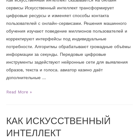
сервисы Искусственный интеллект трансформирует
цифровые ресурсы и изменяет способы контакта
пользователей с онлайн-сервисами. Решения машинного
обучения изучают поведение миллионов пользователей и
корректируют интерфейсы под индивидуальные
потребности. Алгоритмы обрабатывают громадные объёмы
информации за секунды. Передовые цифровые
инструменты задействуют нейронные сети для выявления
образов, текста и голоса. авиатор казино даёт
дополнительные …
Read More »
КАК ИСКУССТВЕННЫЙ
ИНТЕЛЛЕКТ