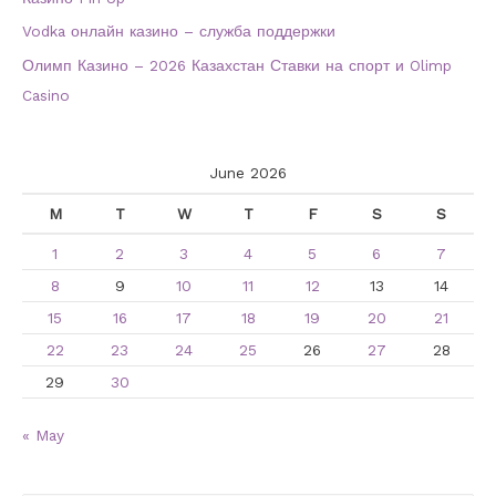
Vodka онлайн казино – служба поддержки
Олимп Казино – 2026 Казахстан Ставки на спорт и Olimp
Casino
June 2026
M
T
W
T
F
S
S
1
2
3
4
5
6
7
8
9
10
11
12
13
14
15
16
17
18
19
20
21
22
23
24
25
26
27
28
29
30
« May