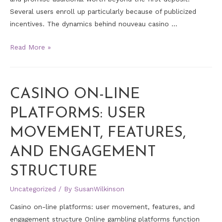
Several users enroll up particularly because of publicized
incentives. The dynamics behind nouveau casino …
Read More »
CASINO ON-LINE
PLATFORMS: USER
MOVEMENT, FEATURES,
AND ENGAGEMENT
STRUCTURE
Uncategorized
/ By
SusanWilkinson
Casino on-line platforms: user movement, features, and
engagement structure Online gambling platforms function