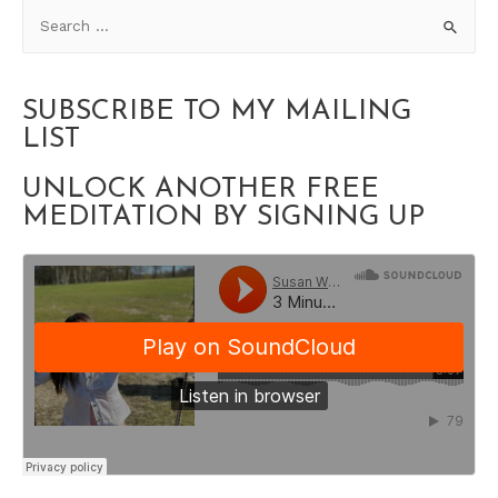
SUBSCRIBE TO MY MAILING
LIST
UNLOCK ANOTHER FREE
MEDITATION BY SIGNING UP