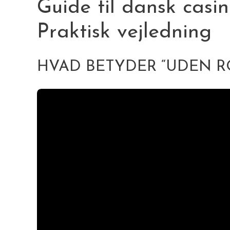
Guide til dansk casi
Praktisk vejledning
HVAD BETYDER “UDEN R