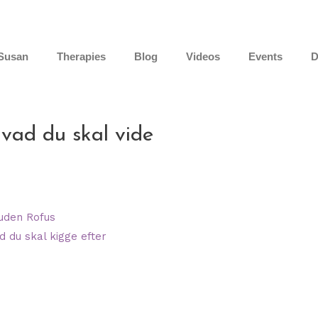
Susan
Therapies
Blog
Videos
Events
D
vad du skal vide
 uden Rofus
 du skal kigge efter