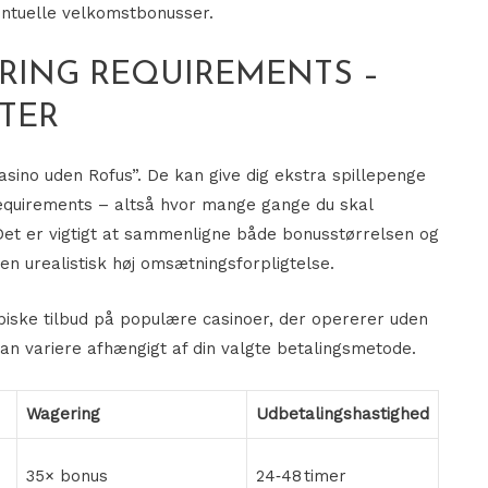
ventuelle velkomstbonusser.
RING REQUIREMENTS –
FTER
sino uden Rofus”. De kan give dig ekstra spillepenge
 requirements – altså hvor mange gange du skal
et er vigtigt at sammenligne både bonusstørrelsen og
n urealistisk høj omsætningsforpligtelse.
ypiske tilbud på populære casinoer, der opererer uden
an variere afhængigt af din valgte betalingsmetode.
Wagering
Udbetalingshastighed
35× bonus
24‑48 timer