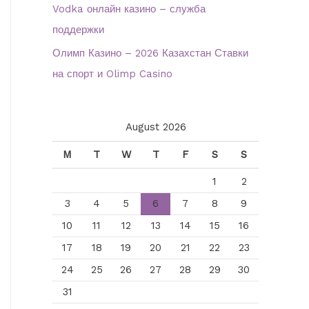
Vodka онлайн казино – служба
поддержки
Олимп Казино – 2026 Казахстан Ставки
на спорт и Olimp Casino
August 2026
M
T
W
T
F
S
S
1
2
3
4
5
6
7
8
9
10
11
12
13
14
15
16
17
18
19
20
21
22
23
24
25
26
27
28
29
30
31