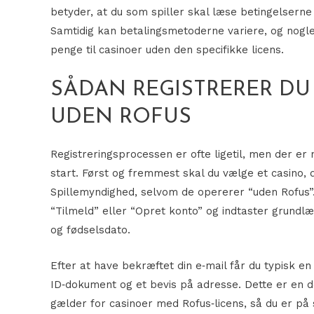
betyder, at du som spiller skal læse betingelserne 
Samtidig kan betalingsmetoderne variere, og nogl
penge til casinoer uden den specifikke licens.
SÅDAN REGISTRERER DU
UDEN ROFUS
Registreringsprocessen er ofte ligetil, men der er n
start. Først og fremmest skal du vælge et casino, d
Spillemyndighed, selvom de opererer “uden Rofus”. 
“Tilmeld” eller “Opret konto” og indtaster grund
og fødselsdato.
Efter at have bekræftet din e‑mail får du typisk en
ID‑dokument og et bevis på adresse. Dette er en 
gælder for casinoer med Rofus‑licens, så du er på 