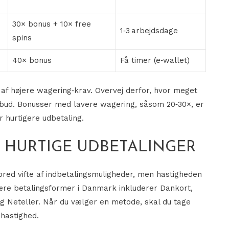
30× bonus + 10× free
1‑3 arbejdsdage
spins
40× bonus
Få timer (e‑wallet)
af højere wagering‑krav. Overvej derfor, hvor meget
t tilbud. Bonusser med lavere wagering, såsom 20‑30×, er
r hurtigere udbetaling.
 HURTIGE UDBETALINGER
bred vifte af indbetalingsmuligheder, men hastigheden
ære betalingsformer i Danmark inkluderer Dankort,
og Neteller. Når du vælger en metode, skal du tage
hastighed.