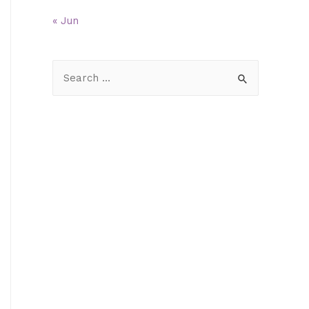
« Jun