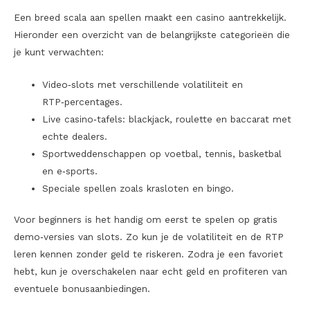
Een breed scala aan spellen maakt een casino aantrekkelijk.
Hieronder een overzicht van de belangrijkste categorieën die
je kunt verwachten:
Video‑slots met verschillende volatiliteit en
RTP‑percentages.
Live casino‑tafels: blackjack, roulette en baccarat met
echte dealers.
Sportweddenschappen op voetbal, tennis, basketbal
en e‑sports.
Speciale spellen zoals krasloten en bingo.
Voor beginners is het handig om eerst te spelen op gratis
demo‑versies van slots. Zo kun je de volatiliteit en de RTP
leren kennen zonder geld te riskeren. Zodra je een favoriet
hebt, kun je overschakelen naar echt geld en profiteren van
eventuele bonusaanbiedingen.