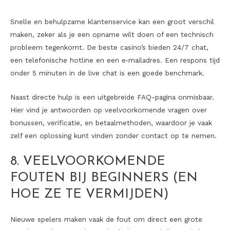
Snelle en behulpzame klantenservice kan een groot verschil
maken, zeker als je een opname wilt doen of een technisch
probleem tegenkomt. De beste casino’s bieden 24/7 chat,
een telefonische hotline en een e‑mailadres. Een respons tijd
onder 5 minuten in de live chat is een goede benchmark.
Naast directe hulp is een uitgebreide FAQ-pagina onmisbaar.
Hier vind je antwoorden op veelvoorkomende vragen over
bonussen, verificatie, en betaalmethoden, waardoor je vaak
zelf een oplossing kunt vinden zonder contact op te nemen.
8. VEELVOORKOMENDE
FOUTEN BIJ BEGINNERS (EN
HOE ZE TE VERMIJDEN)
Nieuwe spelers maken vaak de fout om direct een grote