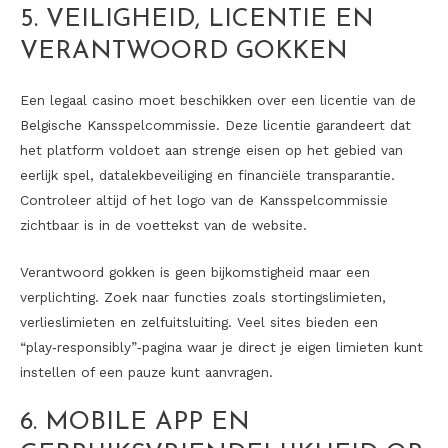
5. VEILIGHEID, LICENTIE EN
VERANTWOORD GOKKEN
Een legaal casino moet beschikken over een licentie van de
Belgische Kansspelcommissie. Deze licentie garandeert dat
het platform voldoet aan strenge eisen op het gebied van
eerlijk spel, datalekbeveiliging en financiële transparantie.
Controleer altijd of het logo van de Kansspelcommissie
zichtbaar is in de voettekst van de website.
Verantwoord gokken is geen bijkomstigheid maar een
verplichting. Zoek naar functies zoals stortingslimieten,
verlieslimieten en zelfuitsluiting. Veel sites bieden een
“play‑responsibly”‑pagina waar je direct je eigen limieten kunt
instellen of een pauze kunt aanvragen.
6. MOBILE APP EN