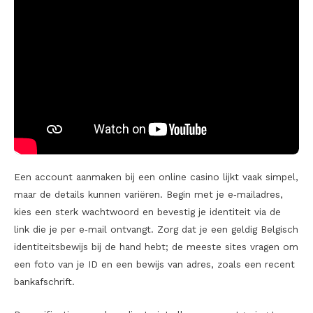
Een account aanmaken bij een online casino lijkt vaak simpel,
maar de details kunnen variëren. Begin met je e‑mailadres,
kies een sterk wachtwoord en bevestig je identiteit via de
link die je per e‑mail ontvangt. Zorg dat je een geldig Belgisch
identiteitsbewijs bij de hand hebt; de meeste sites vragen om
een foto van je ID en een bewijs van adres, zoals een recent
bankafschrift.