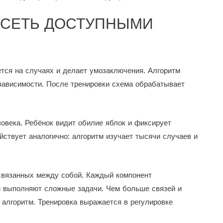
 СЕТЬ ДОСТУПНЫМИ
ется на случаях и делает умозаключения. Алгоритм
 зависимости. После тренировки схема обрабатывает
овека. Ребёнок видит обилие яблок и фиксирует
ействует аналогично: алгоритм изучает тысячи случаев и
связанных между собой. Каждый компонент
и выполняют сложные задачи. Чем больше связей и
 алгоритм. Тренировка выражается в регулировке