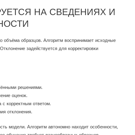
РУЕТСЯ НА СВЕДЕНИЯХ И
НОСТИ
о объёма образцов. Алгоритм воспринимает исходные
Отклонение задействуется для корректировки
лёнными решениями.
ение оценок.
 с корректным ответом.
ия отклонения.
сть модели. Алгоритм автономно находит особенности,
ое обучение требует разнообразных образцов,