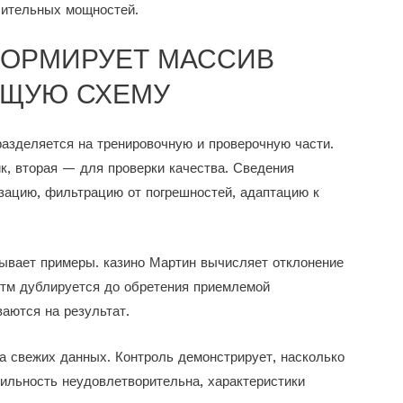
лительных мощностей.
ФОРМИРУЕТ МАССИВ
ЮЩУЮ СХЕМУ
азделяется на тренировочную и проверочную части.
к, вторая — для проверки качества. Сведения
зацию, фильтрацию от погрешностей, адаптацию к
ывает примеры. казино Мартин вычисляет отклонение
итм дублируется до обретения приемлемой
аются на результат.
а свежих данных. Контроль демонстрирует, насколько
вильность неудовлетворительна, характеристики