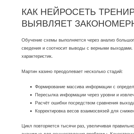
КАК НЕЙРОСЕТЬ ТРЕНИ
ВЫЯВЛЯЕТ ЗАКОНОМЕР
Обучение схемы выполняется через анализ большог
сведения и соотносит выводы с верными выходами. 
характеристик.
Мартин казино преодолевает несколько стадий:
Формирование массива информации с опреде
Пересылка информации через уровни и извлеч
Расчёт ошибки посредством сравнения выхода
Корректировка весов взаимосвязей для снижен
Цикл повторяется тысячи раз, увеличивая правильно
значимые для осуществления проблемы. Качественн