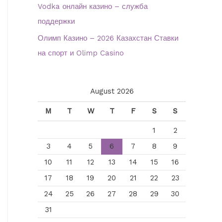
Vodka онлайн казино – служба
поддержки
Олимп Казино – 2026 Казахстан Ставки
на спорт и Olimp Casino
August 2026
M
T
W
T
F
S
S
1
2
3
4
5
6
7
8
9
10
11
12
13
14
15
16
17
18
19
20
21
22
23
24
25
26
27
28
29
30
31