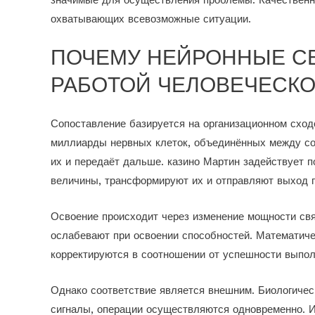
охватывающих всевозможные ситуации.
ПОЧЕМУ НЕЙРОННЫЕ С
РАБОТОЙ ЧЕЛОВЕЧЕСКО
Сопоставление базируется на организационном сход
миллиарды нервных клеток, объединённых между со
их и передаёт дальше. казино Мартин задействует 
величины, трансформируют их и отправляют выход
Освоение происходит через изменение мощности свя
ослабевают при освоении способностей. Математич
корректируются в соотношении от успешности выпо
Однако соответствие является внешним. Биологичес
сигналы, операции осуществляются одновременно. 