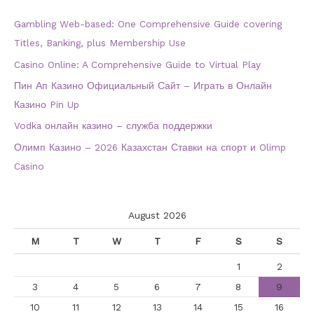
Gambling Web-based: One Comprehensive Guide covering
Titles, Banking, plus Membership Use
Casino Online: A Comprehensive Guide to Virtual Play
Пин Ап Казино Официальный Сайт – Играть в Онлайн
Казино Pin Up
Vodka онлайн казино – служба поддержки
Олимп Казино – 2026 Казахстан Ставки на спорт и Olimp
Casino
August 2026
M
T
W
T
F
S
S
1
2
3
4
5
6
7
8
9
10
11
12
13
14
15
16