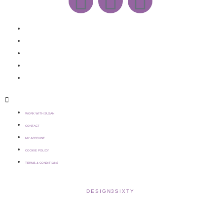
WORK WITH SUSAN
CONTACT
MY ACCOUNT
COOKIE POLICY
TERMS & CONDITIONS
WORK WITH SUSAN
CONTACT
MY ACCOUNT
COOKIE POLICY
TERMS & CONDITIONS
COPYRIGHT © 2021 SUSAN WILKINSON | WEBSITE >
DESIGN3SIXTY