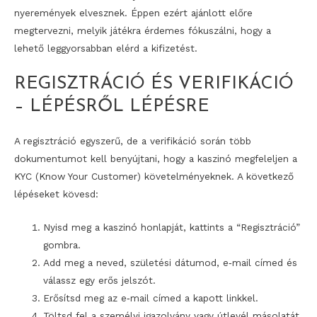
nyeremények elvesznek. Éppen ezért ajánlott előre
megtervezni, melyik játékra érdemes fókuszálni, hogy a
lehető leggyorsabban elérd a kifizetést.
REGISZTRÁCIÓ ÉS VERIFIKÁCIÓ
– LÉPÉSRŐL LÉPÉSRE
A regisztráció egyszerű, de a verifikáció során több
dokumentumot kell benyújtani, hogy a kaszinó megfeleljen a
KYC (Know Your Customer) követelményeknek. A következő
lépéseket kövesd:
Nyisd meg a kaszinó honlapját, kattints a “Regisztráció”
gombra.
Add meg a neved, születési dátumod, e‑mail címed és
válassz egy erős jelszót.
Erősítsd meg az e‑mail címed a kapott linkkel.
Töltsd fel a személyi igazolvány vagy útlevél másolatát,