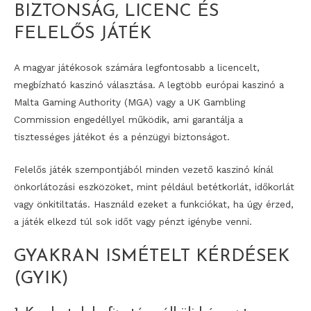
BIZTONSÁG, LICENC ÉS
FELELŐS JÁTÉK
A magyar játékosok számára legfontosabb a licencelt,
megbízható kaszinó választása. A legtöbb európai kaszinó a
Malta Gaming Authority (MGA) vagy a UK Gambling
Commission engedéllyel működik, ami garantálja a
tisztességes játékot és a pénzügyi biztonságot.
Felelős játék szempontjából minden vezető kaszinó kínál
önkorlátozási eszközöket, mint például betétkorlát, időkorlát
vagy önkitiltatás. Használd ezeket a funkciókat, ha úgy érzed,
a játék elkezd túl sok időt vagy pénzt igénybe venni.
GYAKRAN ISMÉTELT KÉRDÉSEK
(GYIK)