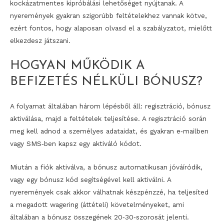
kockázatmentes kipróbálási lehetőséget nyújtanak. A
nyeremények gyakran szigorúbb feltételekhez vannak kötve,
ezért fontos, hogy alaposan olvasd el a szabályzatot, mielőtt
elkezdesz játszani.
HOGYAN MŰKÖDIK A
BEFIZETÉS NÉLKÜLI BÓNUSZ?
A folyamat általában három lépésből áll: regisztráció, bónusz
aktiválása, majd a feltételek teljesítése. A regisztráció során
meg kell adnod a személyes adataidat, és gyakran e‑mailben
vagy SMS‑ben kapsz egy aktiváló kódot.
Miután a fiók aktiválva, a bónusz automatikusan jóváíródik,
vagy egy bónusz kód segítségével kell aktiválni. A
nyeremények csak akkor válhatnak készpénzzé, ha teljesíted
a megadott wagering (áttételi) követelményeket, ami
általában a bónusz összegének 20‑30‑szorosát jelenti.