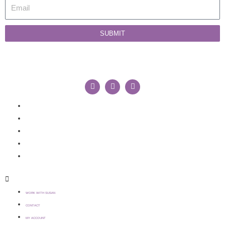
SUBMIT
WORK WITH SUSAN
CONTACT
MY ACCOUNT
COOKIE POLICY
TERMS & CONDITIONS
WORK WITH SUSAN
CONTACT
MY ACCOUNT