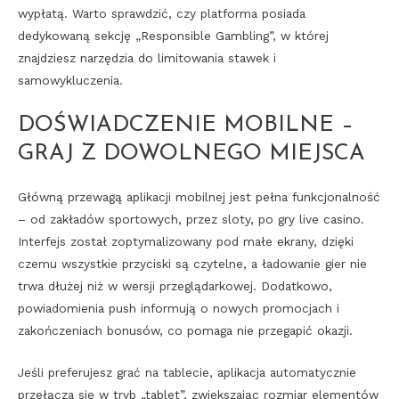
wypłatą. Warto sprawdzić, czy platforma posiada
dedykowaną sekcję „Responsible Gambling”, w której
znajdziesz narzędzia do limitowania stawek i
samowykluczenia.
DOŚWIADCZENIE MOBILNE –
GRAJ Z DOWOLNEGO MIEJSCA
Główną przewagą aplikacji mobilnej jest pełna funkcjonalność
– od zakładów sportowych, przez sloty, po gry live casino.
Interfejs został zoptymalizowany pod małe ekrany, dzięki
czemu wszystkie przyciski są czytelne, a ładowanie gier nie
trwa dłużej niż w wersji przeglądarkowej. Dodatkowo,
powiadomienia push informują o nowych promocjach i
zakończeniach bonusów, co pomaga nie przegapić okazji.
Jeśli preferujesz grać na tablecie, aplikacja automatycznie
przełącza się w tryb „tablet”, zwiększając rozmiar elementów