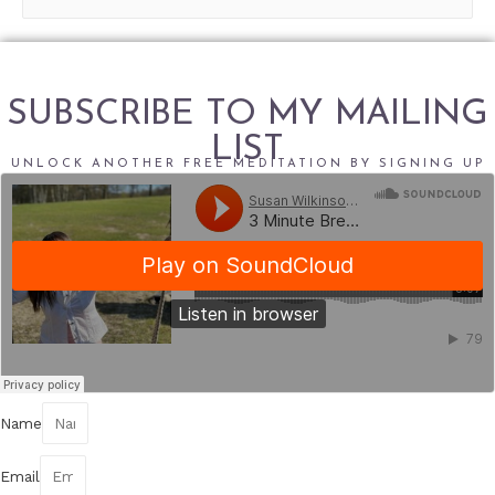
e
a
r
c
SUBSCRIBE TO MY MAILING
h
LIST
f
UNLOCK ANOTHER FREE MEDITATION BY SIGNING UP
o
r
:
Name
Email