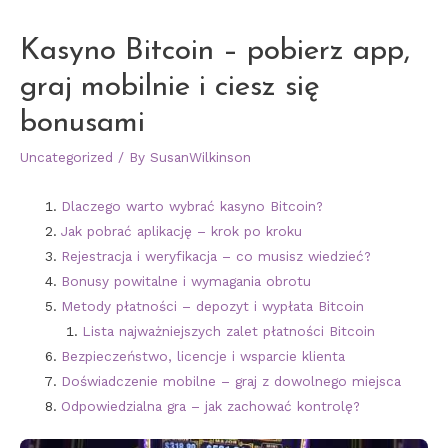
Kasyno Bitcoin – pobierz app,
graj mobilnie i ciesz się
bonusami
Uncategorized
/ By
SusanWilkinson
Dlaczego warto wybrać kasyno Bitcoin?
Jak pobrać aplikację – krok po kroku
Rejestracja i weryfikacja – co musisz wiedzieć?
Bonusy powitalne i wymagania obrotu
Metody płatności – depozyt i wypłata Bitcoin
Lista najważniejszych zalet płatności Bitcoin
Bezpieczeństwo, licencje i wsparcie klienta
Doświadczenie mobilne – graj z dowolnego miejsca
Odpowiedzialna gra – jak zachować kontrolę?