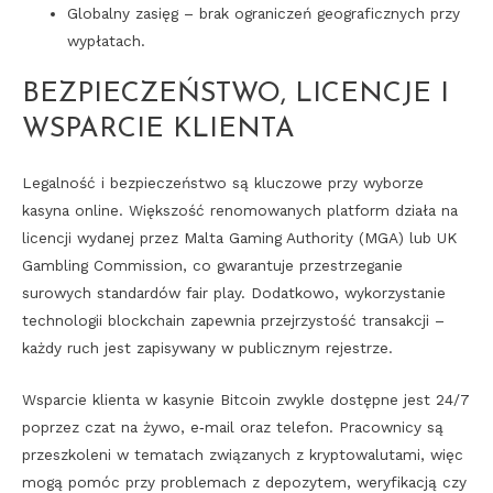
Globalny zasięg – brak ograniczeń geograficznych przy
wypłatach.
BEZPIECZEŃSTWO, LICENCJE I
WSPARCIE KLIENTA
Legalność i bezpieczeństwo są kluczowe przy wyborze
kasyna online. Większość renomowanych platform działa na
licencji wydanej przez Malta Gaming Authority (MGA) lub UK
Gambling Commission, co gwarantuje przestrzeganie
surowych standardów fair play. Dodatkowo, wykorzystanie
technologii blockchain zapewnia przejrzystość transakcji –
każdy ruch jest zapisywany w publicznym rejestrze.
Wsparcie klienta w kasynie Bitcoin zwykle dostępne jest 24/7
poprzez czat na żywo, e‑mail oraz telefon. Pracownicy są
przeszkoleni w tematach związanych z kryptowalutami, więc
mogą pomóc przy problemach z depozytem, weryfikacją czy