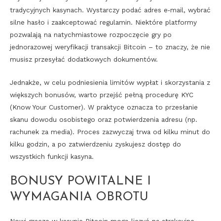
tradycyjnych kasynach. Wystarczy podać adres e‑mail, wybrać
silne hasło i zaakceptować regulamin. Niektóre platformy
pozwalają na natychmiastowe rozpoczęcie gry po
jednorazowej weryfikacji transakcji Bitcoin – to znaczy, że nie
musisz przesyłać dodatkowych dokumentów.
Jednakże, w celu podniesienia limitów wypłat i skorzystania z
większych bonusów, warto przejść pełną procedurę KYC
(Know Your Customer). W praktyce oznacza to przesłanie
skanu dowodu osobistego oraz potwierdzenia adresu (np.
rachunek za media). Proces zazwyczaj trwa od kilku minut do
kilku godzin, a po zatwierdzeniu zyskujesz dostęp do
wszystkich funkcji kasyna.
BONUSY POWITALNE I
WYMAGANIA OBROTU
Nowi gracze w kasynie Bitcoin mogą liczyć na atrakcyjne