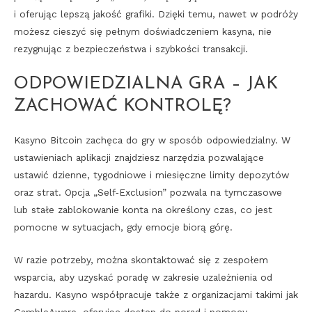
i oferując lepszą jakość grafiki. Dzięki temu, nawet w podróży
możesz cieszyć się pełnym doświadczeniem kasyna, nie
rezygnując z bezpieczeństwa i szybkości transakcji.
ODPOWIEDZIALNA GRA – JAK
ZACHOWAĆ KONTROLĘ?
Kasyno Bitcoin zachęca do gry w sposób odpowiedzialny. W
ustawieniach aplikacji znajdziesz narzędzia pozwalające
ustawić dzienne, tygodniowe i miesięczne limity depozytów
oraz strat. Opcja „Self‑Exclusion” pozwala na tymczasowe
lub stałe zablokowanie konta na określony czas, co jest
pomocne w sytuacjach, gdy emocje biorą górę.
W razie potrzeby, można skontaktować się z zespołem
wsparcia, aby uzyskać poradę w zakresie uzależnienia od
hazardu. Kasyno współpracuje także z organizacjami takimi jak
GambleAware, oferując dostęp do porad i pomocy