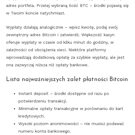
adres portfela. Przelej wybraną ilość BTC – środki pojawią się
w Twoim koncie natychmiast.
Wypłaty działają analogicznie – wpisz kwotę, podaj swój
zewnętrzny adres Bitcoin i zatwierdź. Większość kasyn
oferuje wypłaty w czasie od kilku minut do godziny, w
zależności od obciążenia sieci. Niektóre platformy
wprowadzają dodatkową opłatę za szybkie wypłaty, ale jest
ona zazwyczaj niższa niż opłaty bankowe.
Lista najważniejszych zalet płatności Bitcoin
Instant deposit – środki dostępne od razu po
potwierdzeniu transakcji.
Minimalne opłaty transakcyjne w porównaniu do kart
kredytowych.
Wysoki poziom anonimowości – nie musisz podawać
numeru konta bankowego.