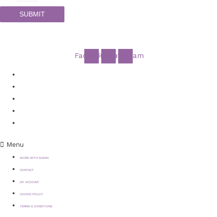
SUBMIT
Facebook
Twitter
Instagram
WORK WITH SUSAN
CONTACT
MY ACCOUNT
COOKIE POLICY
TERMS & CONDITIONS
Menu
WORK WITH SUSAN
CONTACT
MY ACCOUNT
COOKIE POLICY
TERMS & CONDITIONS