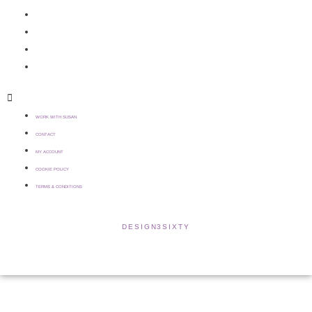
CONTACT
MY ACCOUNT
COOKIE POLICY
TERMS & CONDITIONS
WORK WITH SUSAN
CONTACT
MY ACCOUNT
COOKIE POLICY
TERMS & CONDITIONS
COPYRIGHT © 2021 SUSAN WILKINSON | WEBSITE >
DESIGN3SIXTY