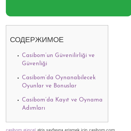
СОДЕРЖИМОЕ
Casibom’un Güvenilirliği ve
Güvenliği
Casibom’da Oynanabilecek
Oyunlar ve Bonuslar
Casibom’da Kayıt ve Oynama
Adımları
casibom güncel
giriş sayfasına erişmek için casibom.com