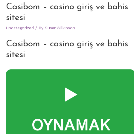
Casibom – casino giriş ve bahis
sitesi
Uncategorized
/ By
SusanWilkinson
Casibom – casino giriş ve bahis
sitesi
▶️
OYNAMAK