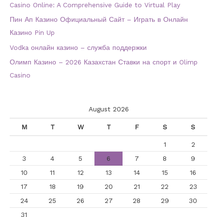
Casino Online: A Comprehensive Guide to Virtual Play
Пин Ап Казино Официальный Сайт – Играть в Онлайн
Казино Pin Up
Vodka онлайн казино – служба поддержки
Олимп Казино – 2026 Казахстан Ставки на спорт и Olimp
Casino
August 2026
M
T
W
T
F
S
S
1
2
3
4
5
6
7
8
9
10
11
12
13
14
15
16
17
18
19
20
21
22
23
24
25
26
27
28
29
30
31